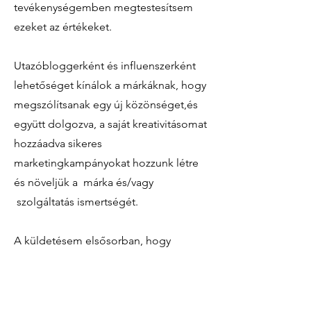
tevékenységemben megtestesítsem
ezeket az értékeket.
Utazóbloggerként és influenszerként
lehetőséget kínálok a márkáknak, hogy
megszólítsanak egy új közönséget,és
együtt dolgozva, a saját kreativitásomat
hozzáadva sikeres
marketingkampányokat hozzunk létre
és növeljük a márka és/vagy
szolgáltatás ismertségét.
A küldetésem elsősorban, hogy
inspiráljam az embereket az utazásra, a
világ felfedezésére, és ezek mellett,
összehozva a márkákat és az utazások