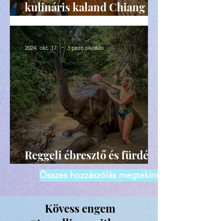
kulináris kaland Chiang
Mai-ban, receptekkel
2024. okt. 17.
3 perc olvasás
Reggeli ébresztő és fürdés
elefántokkal Thaiföldön
Összes hozzászólás megtekintése
Kövess engem