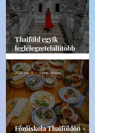
Thaiföld egyik
leglélegzetelállítóbb
látványossága: a Fehér
Templom
2024. nov. 5.
4 perc olvasás
Főzőiskola Thaiföldön -