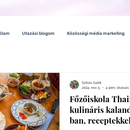
ólam
Utazási blogom
Közösségi média marketing
Utazz velem
Szilvia Galdi
2024. nov. 5.
4 perc olvasás
Főzőiskola Thai
kulináris kalan
ban, receptekke