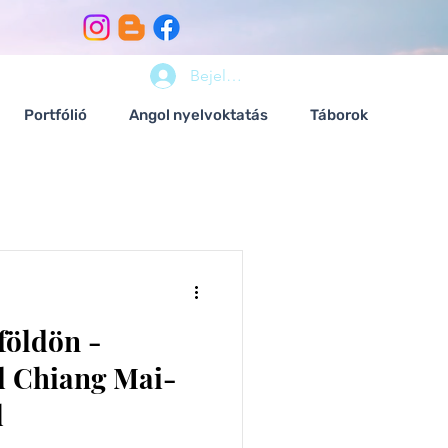
Bejelentkezés
Portfólió
Angol nyelvoktatás
Táborok
földön -
d Chiang Mai-
l