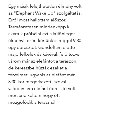
Egy másik felejthetetlen élmény volt 
az "Elephant Wake Up" szolgáltatás. 
Erről most hallottam először. 
Természetesen mindenképp ki 
akartuk próbálni ezt a különleges 
élményt, ezért kértünk is reggel 9:30 
egy ébresztőt. Gondoltam előtte 
majd felkelek és kávéval, felöltözve 
várom már az elefántot a teraszon, 
de keresztbe húzták ezeket a 
terveimet, ugyanis az elefánt már 
8:30-kor megérkezett- szóval 
valóban arra elefánt ébresztő volt, 
mert arra keltem hogy ott 
mozgolódik a terasznál. 