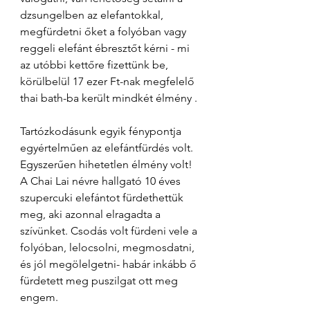
dzsungelben az elefantokkal, 
megfürdetni őket a folyóban vagy 
reggeli elefánt ébresztőt kérni - mi 
az utóbbi kettőre fizettünk be, 
körülbelül 17 ezer Ft-nak megfelelő 
thai bath-ba került mindkét élmény .
Tartózkodásunk egyik fénypontja 
egyértelműen az elefántfürdés volt. 
Egyszerűen hihetetlen élmény volt! 
A Chai Lai névre hallgató 10 éves 
szupercuki elefántot fürdethettük 
meg, aki azonnal elragadta a 
szívünket. Csodás volt fürdeni vele a 
folyóban, lelocsolni, megmosdatni, 
és jól megölelgetni- habár inkább ő 
fürdetett meg puszilgat ott meg 
engem. 