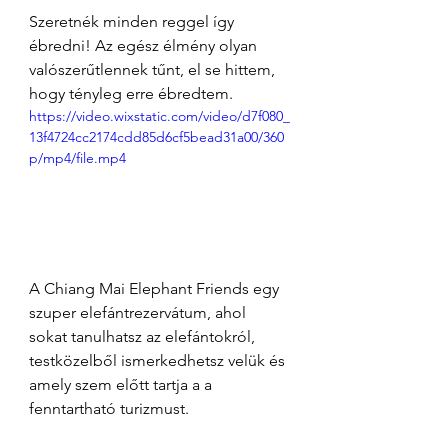
Szeretnék minden reggel így 
ébredni! Az egész élmény olyan 
valószerűtlennek tűnt, el se hittem, 
hogy tényleg erre ébredtem.
https://video.wixstatic.com/video/d7f080_
13f4724cc2174cdd85d6cf5bead31a00/360
p/mp4/file.mp4
A Chiang Mai Elephant Friends egy 
szuper elefántrezervátum, ahol 
sokat tanulhatsz az elefántokról, 
testközelből ismerkedhetsz velük és 
amely szem előtt tartja a a 
fenntartható turizmust.