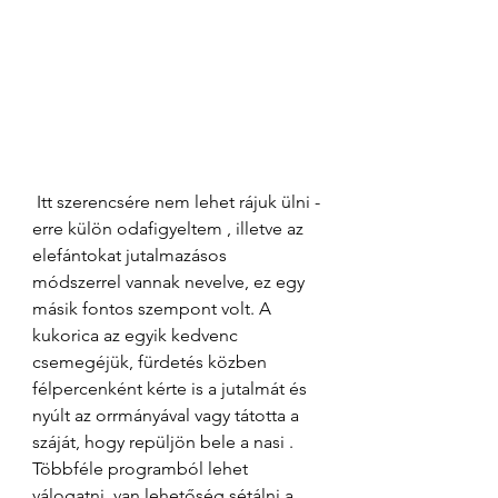
 Itt szerencsére nem lehet rájuk ülni -
erre külön odafigyeltem , illetve az 
elefántokat jutalmazásos 
módszerrel vannak nevelve, ez egy 
másik fontos szempont volt. A 
kukorica az egyik kedvenc 
csemegéjük, fürdetés közben 
félpercenként kérte is a jutalmát és 
nyúlt az orrmányával vagy tátotta a 
száját, hogy repüljön bele a nasi . 
Többféle programból lehet 
válogatni, van lehetőség sétálni a 