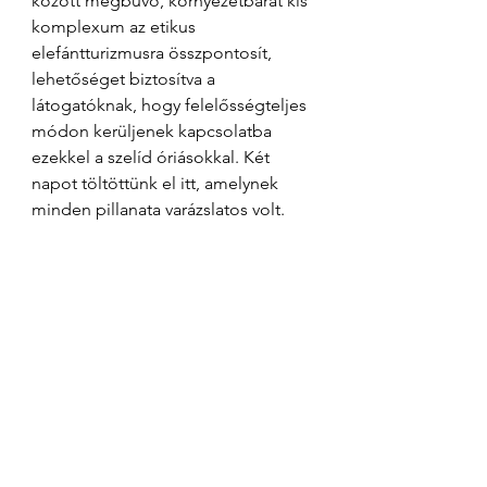
között megbúvó, környezetbarát kis 
komplexum az etikus 
elefántturizmusra összpontosít, 
lehetőséget biztosítva a 
látogatóknak, hogy felelősségteljes 
módon kerüljenek kapcsolatba 
ezekkel a szelíd óriásokkal. Két 
napot töltöttünk el itt, amelynek 
minden pillanata varázslatos volt.