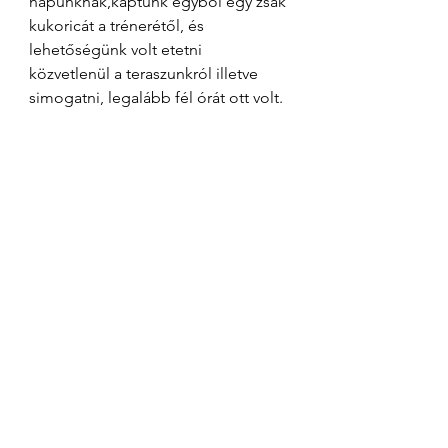
napunknak,kaptunk egyből egy zsák 
kukoricát a trénerétől, és 
lehetőségünk volt etetni 
közvetlenül a teraszunkról illetve 
simogatni, legalább fél órát ott volt. 