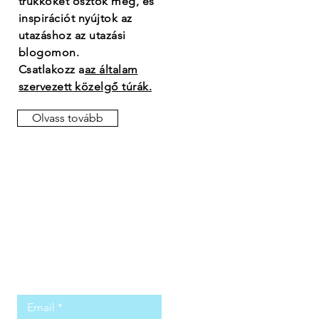
trükköket osztok meg, és
inspirációt nyújtok az
utazáshoz az utazási
blogomon.
Csatlakozz a
az általam
szervezett közelgő túrák.
Olvass tovább
Hagyja a
hozzászólásokat
gyere hozzád.
Email