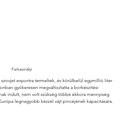
Farkasmályi 
zovjet exportra termeltek, és körülbelül egymillió liter 
 azonban gyökeresen megváltoztatta a borkészítési 
snak indult, nem volt szükség többé ekkora mennyiség 
t-Európa legnagyobb kézzel vájt pincéjének kapacitására.