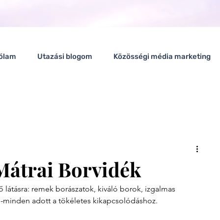
ólam
Utazási blogom
Közösségi média marketing
 Mátrai Borvidék
ő látásra: remek borászatok, kiváló borok, izgalmas 
-minden adott a tökéletes kikapcsolódáshoz.