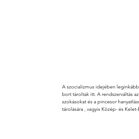
A szocializmus idejében leginkább s
bort tároltak itt. A rendszerváltás
szokásokat és a pincesor hanyatlá
tárolására , vagyis Közép- és Kele