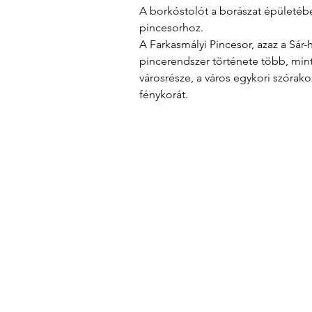
A borkóstolót a borászat épületébe
pincesorhoz.
A Farkasmályi Pincesor, azaz a Sár-
pincerendszer története több, mint
városrésze, a város egykori szórako
fénykorát.