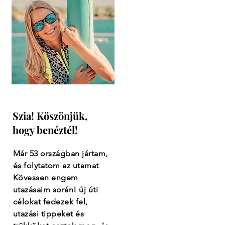
Szia! Köszönjük,
hogy benéztél!
Már 53 országban jártam,
és folytatom az utamat
Kövessen engem
utazásaim során! új úti
célokat fedezek fel,
utazási tippeket és