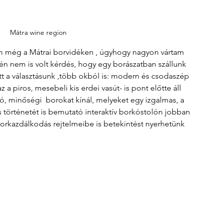
Mátra wine region
m még a Mátrai borvidéken , úgyhogy nagyon vártam 
vén nem is volt kérdés, hogy egy borászatban szállunk 
 a választásunk ,több okból is: modern és csodaszép 
 a piros, mesebeli kis erdei vasút- is pont előtte áll 
, minőségi  borokat kínál, melyeket egy izgalmas, a 
 történetét is bemutató interaktív borkóstolón jobban 
rkazdálkodás rejtelmeibe is betekintést nyerhetünk 