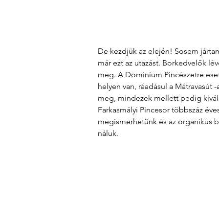
De kezdjük az elején! Sosem járta
már ezt az utazást. Borkedvelők lé
meg. A Dominium Pincészetre esett
helyen van, ráadásul a Mátravasút -az
meg, mindezek mellett pedig kiváló
Farkasmályi Pincesor többszáz éves
megismerhetünk és az organikus bo
náluk.