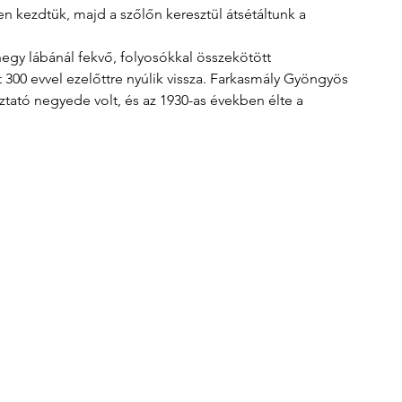
n kezdtük, majd a szőlőn keresztül átsétáltunk a 
hegy lábánál fekvő, folyosókkal összekötött 
 300 evvel ezelőttre nyúlik vissza. Farkasmály Gyöngyös 
ztató negyede volt, és az 1930-as években élte a 